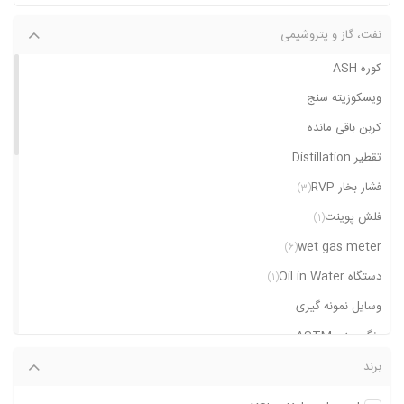
نفت، گاز و پتروشیمی
کوره ASH
ویسکوزیته سنج
کربن باقی مانده
تقطیر Distillation
فشار بخار RVP
(3)
فلش پوینت
(1)
wet gas meter
(6)
دستگاه Oil in Water
(1)
وسایل نمونه گیری
رنگ سنج ASTM
توتال سولفور
برند
کارل فیشر
(1)