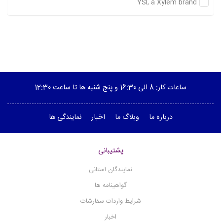
YSI, a Xylem brand
جذب اتمی
کروماتوگرافی گاز
بورت توتوایلر
دستگاه ارست
اکسیژن سنج گاز
ساعات کار: 8 الی 16:30 و پنج شنبه ها تا ساعت 12:30
کروماتوگرافی گاز
آب و رطوبت
درباره ما
وبلاگ ما
اخبار
نمایندگی ها
تست میزان رسوب
ملزومات ASTM
پشتیبانی
دستگاه تست H2s
نمایندگان استانی
نقطه ریزش
گواهینامه ها
نمک نفت خام
(1)
شرایط واردات سفارشات
پتانسیومتر - تیتراتور
اخبار