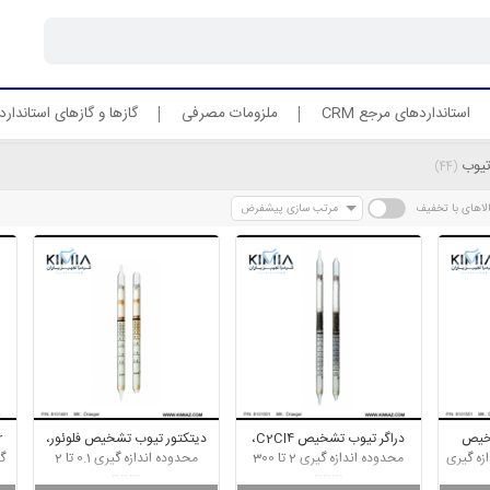
استانداردهای مرجع CRM
ملزومات مصرفی
گازها و گازهای استاندارد
تیوب
(44)
لاهای با تخفیف
مرتب سازی پیشفرض
شخیص
دراگر تیوب تشخیص C2Cl4،
دیتکتور تیوب تشخیص فلوئور،
ازه گیری
محدوده اندازه گیری 2 تا 300
محدوده اندازه گیری 0.1 تا 2
ppm
ppm