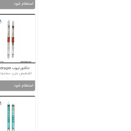
استعلام شود
د
تشخیص بنزن، محدوده 
گیری 2 تا 60 ppm
استعلام شود