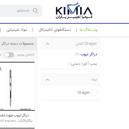
دستگاههای آنالیتیکال
مواد شیمیایی
وبـــلاگ ما
Drager آلمان
محصولات دسته دراگر 
دراگر تیوب
(44)
کالاهای موجود
کا
پمپ آکورا دستی
(1)
برند
Drager
دراگر تیوب جهت ت
پرکلرواتیلن، محدوده اند
0.1 تا 4 ppm