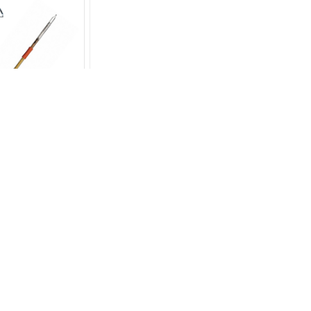
لوله د
برای تشخیص اکریلونت
ppm
استعلام شود