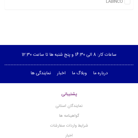
LABINCO
ژرمیناتور
پی اچ متر
پمپ خلاء
پلاریمتر
ویسکوزیته سنج چرخشی
ساعات کار: 8 الی 16:30 و پنج شنبه ها تا ساعت 12:30
هیتر منتل
هیتر استیرر
(1)
درباره ما
وبلاگ ما
اخبار
نمایندگی ها
هموژنایزر آلتراسونیک
هموژنایزر آزمایشگاهی
پشتیبانی
هدایت الکتریکی - کانداکتیویتی
نمایندگان استانی
هات پلیت
گواهینامه ها
نقطه ذوب دیجیتال
شرایط واردات سفارشات
میکروسکوپ
اخبار