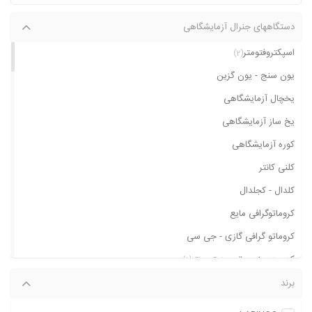
دستگاههای جنرال آزمایشگاهی
اسپکتروفتومتر
(2)
یون سنج - یون گزین
یخچال آزمایشگاهی
یخ ساز آزمایشگاهی
کوره آزمایشگاهی
کلنی کانتر
کلدال - کجلدال
کروماتوگرافی مایع
کروماتو گرافی گازی - جی سی
کدورت سنج - توربیدیتی متر
(1)
کارل فیشر
برند
کابینت و لامپ یو وی