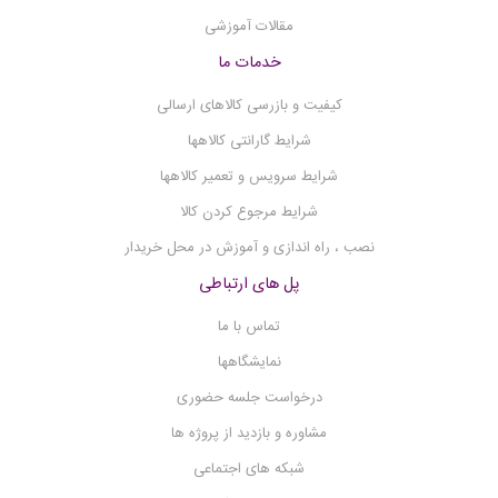
مگنتیک استیرر
مقالات آموزشی
مولتی پارامتر
(12)
خدمات ما
فلیم فتومتر
کیفیت و بازرسی کالاهای ارسالی
فلوکولاتور
شرایط گارانتی کالاهها
فریزر آزمایشگاهی
شرایط سرویس و تعمیر کالاهها
فریز درایر
شرایط مرجوع کردن کالا
فتومتر
نصب ، راه اندازی و آموزش در محل خریدار
شیکر میکرو پلیت
پل های ارتباطی
شیکر انکوباتور
تماس با ما
شیکر
نمایشگاهها
سوکسله
درخواست جلسه حضوری
ست وکیوم فیلتراسیون
مشاوره و بازدید از پروژه ها
سانتریفیوژ
شبکه های اجتماعی
روتاری اوپوریتور