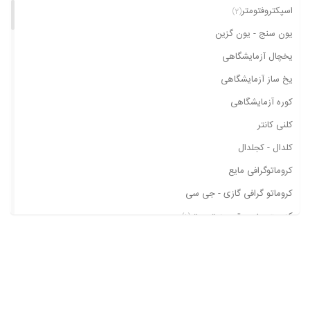
اسپکتروفتومتر
(2)
یون سنج - یون گزین
یخچال آزمایشگاهی
یخ ساز آزمایشگاهی
کوره آزمایشگاهی
کلنی کانتر
کلدال - کجلدال
کروماتوگرافی مایع
کروماتو گرافی گازی - جی سی
کدورت سنج - توربیدیتی متر
(1)
کارل فیشر
کابینت و لامپ یو وی
ژرمیناتور
پی اچ متر