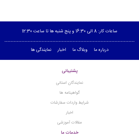
پمپ خلاء
پلاریمتر
ویسکوزیته سنج چرخشی
ساعات کار: 8 الی 16:30 و پنج شنبه ها تا ساعت 12:30
هیتر منتل
درباره ما
وبلاگ ما
اخبار
نمایندگی ها
هیتر استیرر
(1)
هموژنایزر آلتراسونیک
پشتیبانی
هموژنایزر آزمایشگاهی
هدایت الکتریکی - کانداکتیویتی
نمایندگان استانی
هات پلیت
گواهینامه ها
نقطه ذوب دیجیتال
شرایط واردات سفارشات
میکروسکوپ
اخبار
مگنتیک استیرر
مقالات آموزشی
مولتی پارامتر
خدمات ما
(12)