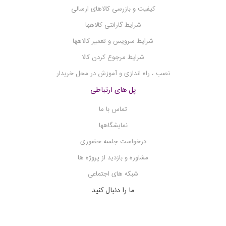
فلیم فتومتر
کیفیت و بازرسی کالاهای ارسالی
فلوکولاتور
شرایط گارانتی کالاهها
فریزر آزمایشگاهی
شرایط سرویس و تعمیر کالاهها
فریز درایر
شرایط مرجوع کردن کالا
فتومتر
نصب ، راه اندازی و آموزش در محل خریدار
شیکر میکرو پلیت
پل های ارتباطی
شیکر انکوباتور
تماس با ما
شیکر
نمایشگاهها
سوکسله
درخواست جلسه حضوری
ست وکیوم فیلتراسیون
مشاوره و بازدید از پروژه ها
سانتریفیوژ
شبکه های اجتماعی
روتاری اوپوریتور
ما را دنبال کنید
روتاتور
×
اپلیکیشن شرکت کیمیا تجهیزیاران را دانلود کنید.
رفرکتومتر