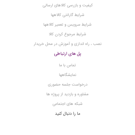
فلیم فتومتر
کیفیت و بازرسی کالاهای ارسالی
فلوکولاتور
شرایط گارانتی کالاهها
فریزر آزمایشگاهی
شرایط سرویس و تعمیر کالاهها
فریز درایر
شرایط مرجوع کردن کالا
فتومتر
نصب ، راه اندازی و آموزش در محل خریدار
شیکر میکرو پلیت
پل های ارتباطی
شیکر انکوباتور
تماس با ما
شیکر
نمایشگاهها
سوکسله
درخواست جلسه حضوری
ست وکیوم فیلتراسیون
مشاوره و بازدید از پروژه ها
سانتریفیوژ
شبکه های اجتماعی
روتاری اوپوریتور
ما را دنبال کنید
روتاتور
×
اپلیکیشن شرکت کیمیا تجهیزیاران را دانلود کنید.
رفرکتومتر