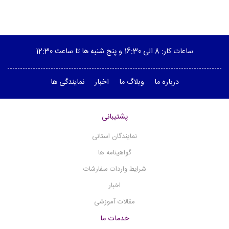
پمپ خلاء
پلاریمتر
ویسکوزیته سنج چرخشی
ساعات کار: 8 الی 16:30 و پنج شنبه ها تا ساعت 12:30
هیتر منتل
درباره ما
وبلاگ ما
اخبار
نمایندگی ها
هیتر استیرر
(1)
هموژنایزر آلتراسونیک
پشتیبانی
هموژنایزر آزمایشگاهی
هدایت الکتریکی - کانداکتیویتی
نمایندگان استانی
هات پلیت
گواهینامه ها
نقطه ذوب دیجیتال
شرایط واردات سفارشات
میکروسکوپ
اخبار
مگنتیک استیرر
مقالات آموزشی
مولتی پارامتر
خدمات ما
(12)