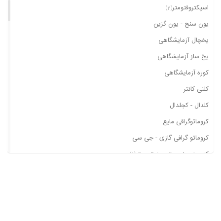
اسپکتروفتومتر
(2)
یون سنج - یون گزین
یخچال آزمایشگاهی
یخ ساز آزمایشگاهی
کوره آزمایشگاهی
کلنی کانتر
کلدال - کجلدال
کروماتوگرافی مایع
کروماتو گرافی گازی - جی سی
کدورت سنج - توربیدیتی متر
(1)
کارل فیشر
کابینت و لامپ یو وی
ژرمیناتور
پی اچ متر