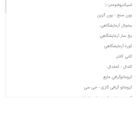
اسپکتروفتومتر
(2)
یون سنج - یون گزین
یخچال آزمایشگاهی
یخ ساز آزمایشگاهی
کوره آزمایشگاهی
کلنی کانتر
کلدال - کجلدال
کروماتوگرافی مایع
کروماتو گرافی گازی - جی سی
کدورت سنج - توربیدیتی متر
(1)
کارل فیشر
کابینت و لامپ یو وی
ژرمیناتور
پی اچ متر