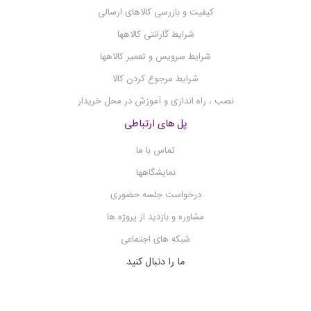
فلیم فتومتر
کیفیت و بازرسی کالاهای ارسالی
فلوکولاتور
شرایط گارانتی کالاهها
فریزر آزمایشگاهی
شرایط سرویس و تعمیر کالاهها
فریز درایر
شرایط مرجوع کردن کالا
فتومتر
نصب ، راه اندازی و آموزش در محل خریدار
شیکر میکرو پلیت
پل های ارتباطی
شیکر انکوباتور
تماس با ما
شیکر
نمایشگاهها
سوکسله
درخواست جلسه حضوری
ست وکیوم فیلتراسیون
مشاوره و بازدید از پروژه ها
سانتریفیوژ
شبکه های اجتماعی
روتاری اوپوریتور
ما را دنبال کنید
روتاتور
×
اپلیکیشن شرکت کیمیا تجهیزیاران را دانلود کنید.
رفرکتومتر