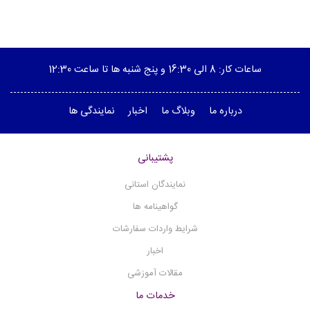
پمپ خلاء
پلاریمتر
ویسکوزیته سنج چرخشی
ساعات کار: 8 الی 16:30 و پنج شنبه ها تا ساعت 12:30
هیتر منتل
درباره ما
وبلاگ ما
اخبار
نمایندگی ها
هیتر استیرر
(1)
هموژنایزر آلتراسونیک
پشتیبانی
هموژنایزر آزمایشگاهی
هدایت الکتریکی - کانداکتیویتی
نمایندگان استانی
هات پلیت
گواهینامه ها
نقطه ذوب دیجیتال
شرایط واردات سفارشات
میکروسکوپ
اخبار
مگنتیک استیرر
مقالات آموزشی
مولتی پارامتر
خدمات ما
(12)