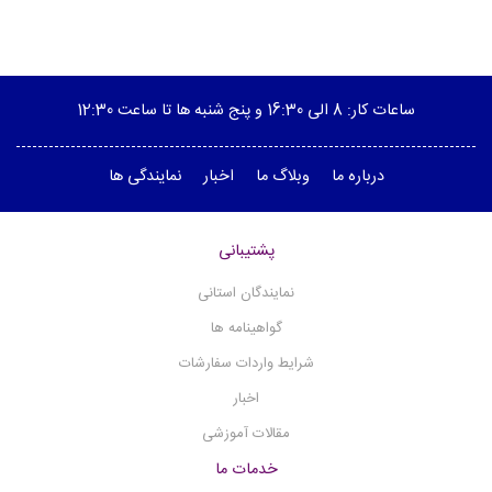
پمپ خلاء
پلاریمتر
ویسکوزیته سنج چرخشی
ساعات کار: 8 الی 16:30 و پنج شنبه ها تا ساعت 12:30
هیتر منتل
درباره ما
وبلاگ ما
اخبار
نمایندگی ها
هیتر استیرر
(1)
هموژنایزر آلتراسونیک
پشتیبانی
هموژنایزر آزمایشگاهی
هدایت الکتریکی - کانداکتیویتی
نمایندگان استانی
هات پلیت
گواهینامه ها
نقطه ذوب دیجیتال
شرایط واردات سفارشات
میکروسکوپ
اخبار
مگنتیک استیرر
مقالات آموزشی
مولتی پارامتر
خدمات ما
(12)