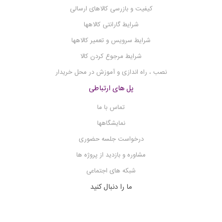
فلیم فتومتر
کیفیت و بازرسی کالاهای ارسالی
فلوکولاتور
شرایط گارانتی کالاهها
فریزر آزمایشگاهی
شرایط سرویس و تعمیر کالاهها
فریز درایر
شرایط مرجوع کردن کالا
فتومتر
نصب ، راه اندازی و آموزش در محل خریدار
شیکر میکرو پلیت
پل های ارتباطی
شیکر انکوباتور
تماس با ما
شیکر
نمایشگاهها
سوکسله
درخواست جلسه حضوری
ست وکیوم فیلتراسیون
مشاوره و بازدید از پروژه ها
سانتریفیوژ
شبکه های اجتماعی
روتاری اوپوریتور
ما را دنبال کنید
روتاتور
×
اپلیکیشن شرکت کیمیا تجهیزیاران را دانلود کنید.
رفرکتومتر