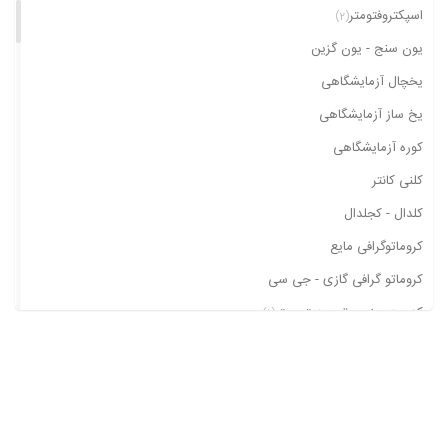
اسپکتروفتومتر
(2)
یون سنج - یون گزین
یخچال آزمایشگاهی
یخ ساز آزمایشگاهی
کوره آزمایشگاهی
کلنی کانتر
کلدال - کجلدال
کروماتوگرافی مایع
کروماتو گرافی گازی - جی سی
کدورت سنج - توربیدیتی متر
(1)
کارل فیشر
کابینت و لامپ یو وی
ژرمیناتور
پی اچ متر