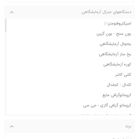
دستگاههای جنرال آزمایشگاهی
اسپکتروفتومتر
(2)
یون سنج - یون گزین
یخچال آزمایشگاهی
یخ ساز آزمایشگاهی
کوره آزمایشگاهی
کلنی کانتر
کلدال - کجلدال
کروماتوگرافی مایع
کروماتو گرافی گازی - جی سی
کدورت سنج - توربیدیتی متر
(1)
کارل فیشر
برند
کابینت و لامپ یو وی