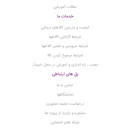
مگنتیک استیرر
مقالات آموزشی
مولتی پارامتر
(12)
خدمات ما
فلیم فتومتر
کیفیت و بازرسی کالاهای ارسالی
فلوکولاتور
شرایط گارانتی کالاهها
فریزر آزمایشگاهی
شرایط سرویس و تعمیر کالاهها
فریز درایر
شرایط مرجوع کردن کالا
فتومتر
نصب ، راه اندازی و آموزش در محل خریدار
شیکر میکرو پلیت
پل های ارتباطی
شیکر انکوباتور
تماس با ما
شیکر
نمایشگاهها
سوکسله
درخواست جلسه حضوری
ست وکیوم فیلتراسیون
مشاوره و بازدید از پروژه ها
سانتریفیوژ
شبکه های اجتماعی
روتاری اوپوریتور