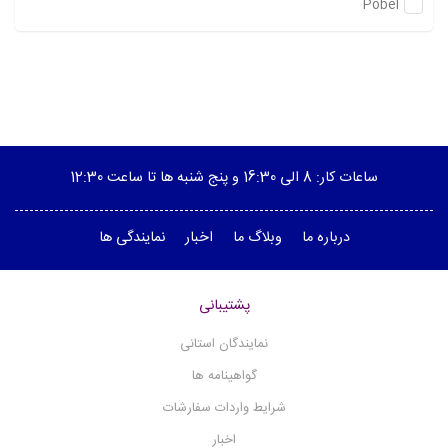
Pobel
ژرمیناتور
پی اچ متر
پمپ خلاء
پلاریمتر
ویسکوزیته سنج چرخشی
ساعات کار: 8 الی 16:30 و پنج شنبه ها تا ساعت 12:30
هیتر منتل
هیتر استیرر
(1)
درباره ما
وبلاگ ما
اخبار
نمایندگی ها
هموژنایزر آلتراسونیک
هموژنایزر آزمایشگاهی
پشتیبانی
هدایت الکتریکی - کانداکتیویتی
نمایندگان استانی
هات پلیت
گواهینامه ها
نقطه ذوب دیجیتال
شرایط واردات سفارشات
میکروسکوپ
اخبار